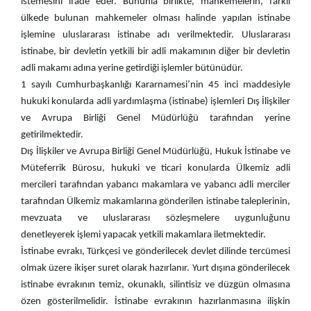
istemesini ifade eder. Bununla birlikte, mahkemelerin, farklı
ülkede bulunan mahkemeler olması halinde yapılan istinabe
işlemine uluslararası istinabe adı verilmektedir. Uluslararası
istinabe, bir devletin yetkili bir adli makamının diğer bir devletin
adli makamı adına yerine getirdiği işlemler bütünüdür.
1 sayılı Cumhurbaşkanlığı Kararnamesi’nin 45 inci maddesiyle
hukuki konularda adli yardımlaşma (istinabe) işlemleri Dış İlişkiler
ve Avrupa Birliği Genel Müdürlüğü tarafından yerine
getirilmektedir.
Dış İlişkiler ve Avrupa Birliği Genel Müdürlüğü, Hukuk İstinabe ve
Müteferrik Bürosu, hukuki ve ticari konularda Ülkemiz adli
mercileri tarafından yabancı makamlara ve yabancı adli merciler
tarafından Ülkemiz makamlarına gönderilen istinabe taleplerinin,
mevzuata ve uluslararası sözleşmelere uygunluğunu
denetleyerek işlemi yapacak yetkili makamlara iletmektedir.
İstinabe evrakı, Türkçesi ve gönderilecek devlet dilinde tercümesi
olmak üzere ikişer suret olarak hazırlanır. Yurt dışına gönderilecek
istinabe evrakının temiz, okunaklı, silintisiz ve düzgün olmasına
özen gösterilmelidir. İstinabe evrakının hazırlanmasına ilişkin