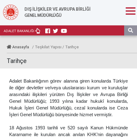
DIŞ İLİŞKİLER VE AVRUPA BİRLİĞİ
GENEL MÜDÜRLÜĞÜ
ADALET BAKANLIĞI
Anasayfa
/ Teşkilat Yapısı / Tarihçe
Tarihçe
Adalet Bakanlığının görev alanına giren konularda Türkiye
ile diğer devletler ve/veya uluslararası kurum ve kuruluşlar
arasındaki ilişkileri yürüten
Dış İlişkiler ve Avrupa Birliği
Genel Müdürlüğü
; 1993 yılına kadar hukukî konularda,
Hukuk İşleri Genel Müdürlüğü, cezaî konularda ise Ceza
İşleri Genel Müdürlüğü bünyesinde hizmet vermiştir.
18 Ağustos 1993 tarihli ve 520 sayılı Kanun Hükmünde
Kararname ile kurulan ancak anılan KHK’nin dayanağını